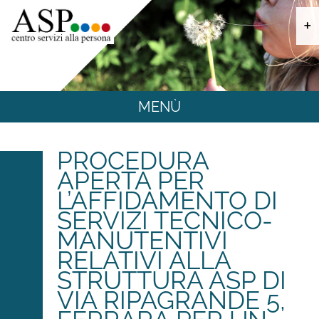
+
MENÙ
SPORTELLO SOCIALE UNICO INTEGRATO
PROCEDURA
APERTA PER
TUTELA MINORI
L’AFFIDAMENTO DI
SERVIZI TECNICO-
FAMIGLIA E LAVORO
MANUTENTIVI
RELATIVI ALLA
ANZIANI
STRUTTURA ASP DI
VIA RIPAGRANDE 5,
CASA RESIDENZA E CENTRO DIURNO