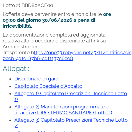
Lotto 2) BBD80ACE00
L’offerta deve pervenire entro e non oltre le
ore
09:00
del giorno 30/06/2026 a pena di
irricevibilità.
La documentazione completa ed aggiornata
relativa alla procedura è disponibile al link su
Amministrazione
Trasparente h
ttps://one33.robyone.net/5/IT/entities/s
0ccb-4a1e-87b6-cdf1137c6ce8
Allegati:
Disciplinare di gara
Capitolato Speciale d'Appalto
Allegato 1) Capitolato Prescrizioni Tecniche Lotto
1)
Allegato 2) Manutenzioni programmate e
riparative IDRO TERMO SANITARIO Lotto 1)
Allegato 3) Capitolato Prescrizioni Tecniche Lotto
2)