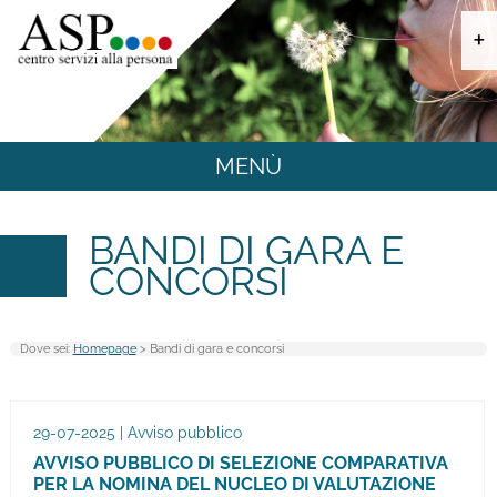
+
MENÙ
SPORTELLO SOCIALE UNICO INTEGRATO
BANDI DI GARA E
CONCORSI
TUTELA MINORI
Dove sei:
Homepage
> Bandi di gara e concorsi
FAMIGLIA E LAVORO
ANZIANI
29-07-2025 | Avviso pubblico
AVVISO PUBBLICO DI SELEZIONE COMPARATIVA
PER LA NOMINA DEL NUCLEO DI VALUTAZIONE
CASA RESIDENZA E CENTRO DIURNO