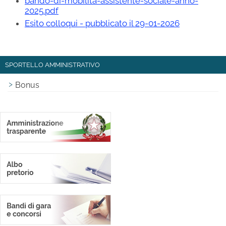
bando-di-mobilita-assistente-sociale-anno-
2025.pdf
Esito colloqui - pubblicato il 29-01-2026
SPORTELLO AMMINISTRATIVO
Bonus