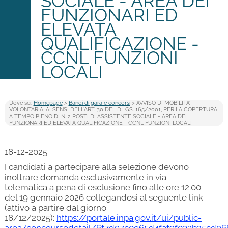
SOCIALE - AREA DEI
FUNZIONARI ED
ELEVATA
QUALIFICAZIONE -
CCNL FUNZIONI
LOCALI
Dove sei:
Homepage
>
Bandi di gara e concorsi
> AVVISO DI MOBILITA'
VOLONTARIA, AI SENSI DELL'ART. 30 DEL D.LGS. 165/2001, PER LA COPERTURA
A TEMPO PIENO DI N. 2 POSTI DI ASSISTENTE SOCIALE - AREA DEI
FUNZIONARI ED ELEVATA QUALIFICAZIONE - CCNL FUNZIONI LOCALI
18-12-2025
I candidati a partecipare alla selezione devono
inoltrare domanda esclusivamente in via
telematica a pena di esclusione fino alle ore 12.00
del 19 gennaio 2026 collegandosi al seguente link
(attivo a partire dal giorno
18/12/2025):
https://portale.inpa.gov.it/ui/public-
area/concoursedetail/6f7d97c0e65d4faf9f033b25cd06